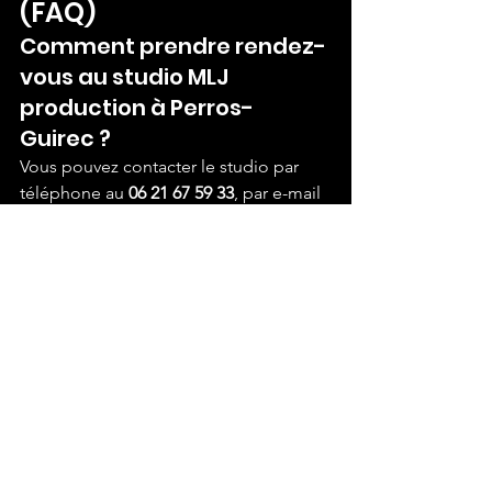
(FAQ)
Comment prendre rendez-
vous au studio MLJ 
production à Perros-
Guirec ?
Vous pouvez contacter le studio par 
téléphone au 
06 21 67 59 33
, par e-mail 
à 
mljprodbretagne@gmail.com
, ou 
directement via le site 
mlj-
production.com
. 
Combien de temps dure 
une séance photo au 
studio ?
La durée varie selon le type de séance. 
Une photo d'identité ANTS prend 
généralement 15 à 20 minutes. Un 
portrait individuel ou professionnel 