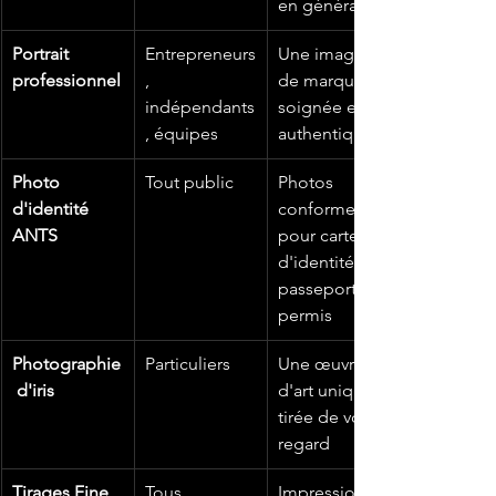
en génération
Portrait 
Entrepreneurs
Une image 
professionnel
, 
de marque 
indépendants
soignée et 
, équipes
authentique
Photo 
Tout public
Photos 
d'identité 
conformes 
ANTS
pour carte 
d'identité, 
passeport, 
permis
Photographie
Particuliers
Une œuvre 
 d'iris
d'art unique 
tirée de votre 
regard
Tirages Fine 
Tous
Impressions 