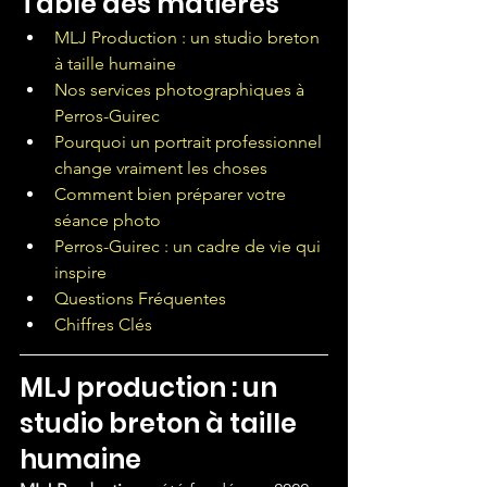
Table des matières
MLJ Production : un studio breton 
à taille humaine
Nos services photographiques à 
Perros-Guirec
Pourquoi un portrait professionnel 
change vraiment les choses
Comment bien préparer votre 
séance photo
Perros-Guirec : un cadre de vie qui 
inspire
Questions Fréquentes
Chiffres Clés
MLJ production : un 
studio breton à taille 
humaine